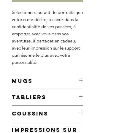
Sélectionnez autant de portraits que
votre cœur désire, à chérir dans la
confidentialité de vos pensées, à
emporter avec vous dans vos
aventures, à partager en cadeau,
avec leur impression sur le support
qui résonne le plus avec votre
personnalité.
MUGS
Améliorez vos matins avec un mug
TABLIERS
personnalisé, qui ne manquera pas
d'égayer même les matins les plus
Le nec plus ultra pour les amateurs
sombres.
COUSSINS
de barbecue, les connaisseurs
9,5 x 8,2 cm
culinaires et tous ceux qui aiment
Contenance : 325ml / 11oz
Ajoutez une touche de personnalité à
cuisiner et partager des expériences
IMPRESSIONS SUR
Décoré avec le portrait ou le
votre décoration intérieure grâce à