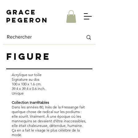
Grace
Pegeron
Figure
Acrylique sur toile
Signature au dos
100 x 100 x 1.6 cm.
39.4 x 39.4 x 0.6 inch.
Unique
Collection Inarrêtables
Dans les années 80, Inès de la Fressange fait
quelque chose de radical sur les podiums :
elle sourit. Vraiment. À une époque où les
mannequins se devaient d'être inaccessibles,
elle était chaleureuse, détendue, humaine.
Ça en a fait le visage le plus célèbre de la
mode.