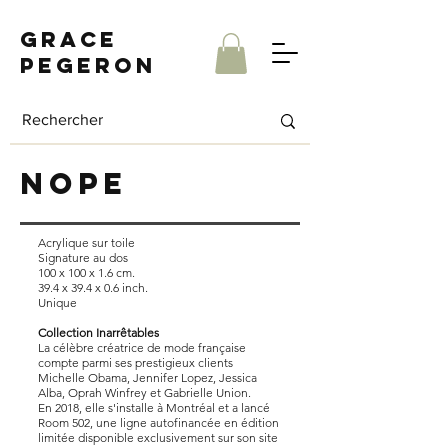
Grace
Pegeron
Nope
Acrylique sur toile
Signature au dos
100 x 100 x 1.6 cm.
39.4 x 39.4 x 0.6 inch.
Unique
Collection Inarrêtables
La célèbre créatrice de mode française
compte parmi ses prestigieux clients
Michelle Obama, Jennifer Lopez, Jessica
Alba, Oprah Winfrey et Gabrielle Union.
En 2018, elle s'installe à Montréal et a lancé
Room 502, une ligne autofinancée en édition
limitée disponible exclusivement sur son site