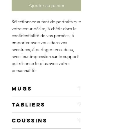
Ajouter au panier
Sélectionnez autant de portraits que
votre cœur désire, à chérir dans la
confidentialité de vos pensées, à
emporter avec vous dans vos
aventures, à partager en cadeau,
avec leur impression sur le support
qui résonne le plus avec votre
personnalité.
MUGS
Améliorez vos matins avec un mug
TABLIERS
personnalisé, qui ne manquera pas
d'égayer même les matins les plus
Le nec plus ultra pour les amateurs
sombres.
COUSSINS
de barbecue, les connaisseurs
9,5 x 8,2 cm
culinaires et tous ceux qui aiment
Contenance : 325ml / 11oz