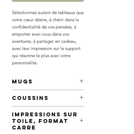
Sélectionnez autant de tableaux que
votre cœur désire, à chérir dans la
confidentialité de vos pensées, à
emporter avec vous dans vos
aventures, à partager en cadeau,
avec leur impression sur le support
qui résonne le plus avec votre
personnalité.
MUGS
Améliorez vos matins avec un mug
COUSSINS
personnalisé, qui ne manquera pas
d'égayer même les matins les plus
Ajoutez une touche de personnalité à
sombres.
IMPRESSIONS SUR
votre décoration intérieure grâce à
9,5 x 8,2 cm
TOILE, FORMAT
nos coussins personnalisés ornés de
Contenance : 325ml / 11oz
CARRE
superbes tableaux ou poinçons.
Décoré avec le tableau ou le