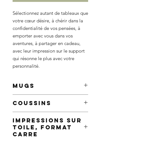
Sélectionnez autant de tableaux que
votre cœur désire, à chérir dans la
confidentialité de vos pensées, à
emporter avec vous dans vos
aventures, à partager en cadeau,
avec leur impression sur le support
qui résonne le plus avec votre
personnalité.
MUGS
Améliorez vos matins avec un mug
COUSSINS
personnalisé, qui ne manquera pas
d'égayer même les matins les plus
Ajoutez une touche de personnalité à
sombres.
IMPRESSIONS SUR
votre décoration intérieure grâce à
9,5 x 8,2 cm
TOILE, FORMAT
nos coussins personnalisés ornés de
Contenance : 325ml / 11oz
CARRE
superbes tableaux ou poinçons.
Décoré avec le tableau ou le