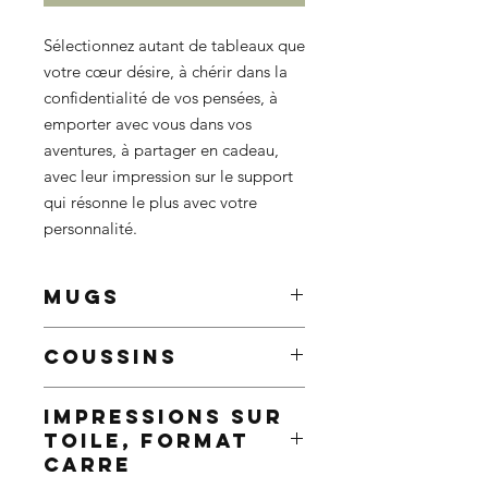
Sélectionnez autant de tableaux que
votre cœur désire, à chérir dans la
confidentialité de vos pensées, à
emporter avec vous dans vos
aventures, à partager en cadeau,
avec leur impression sur le support
qui résonne le plus avec votre
personnalité.
MUGS
Améliorez vos matins avec un mug
COUSSINS
personnalisé, qui ne manquera pas
d'égayer même les matins les plus
Ajoutez une touche de personnalité à
sombres.
IMPRESSIONS SUR
votre décoration intérieure grâce à
9,5 x 8,2 cm
TOILE, FORMAT
nos coussins personnalisés ornés de
Contenance : 325ml / 11oz
CARRE
superbes portraits ou poinçons.
Décoré avec le portrait ou le